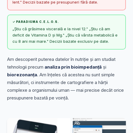
lent." Decizii bazate pe presupuneri fără date.
✓ PARADIGMA C.E.L.O.S.
„Știu că grăsimea viscerală e la nivel 12." „Știu că am
deficit de Vitamina D și Mg." „Știu că vârsta metabolică e
cu 8 ani mai mare." Decizii bazate exclusiv pe date.
Am descoperit puterea datelor în nutriție și am studiat
tehnologii precum
analiza prin bioimpedanță
și
biorezonanța
. Am înțeles că acestea nu sunt simple
măsurători, ci instrumente de cartografiere a hărții
complexe a organismului uman — mai precise decât orice
presupunere bazată pe voință.