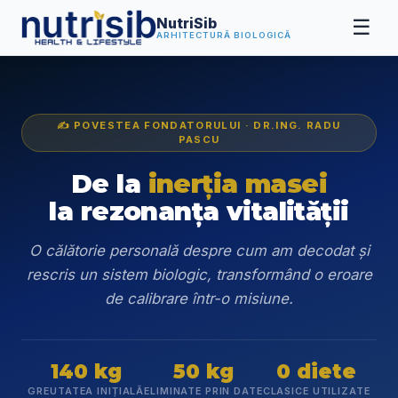
NutriSib
☰
ARHITECTURĂ BIOLOGICĂ
✍️ POVESTEA FONDATORULUI · DR.ING. RADU
PASCU
De la
inerția masei
la rezonanța vitalității
O călătorie personală despre cum am decodat și
rescris un sistem biologic, transformând o eroare
de calibrare într-o misiune.
140 kg
50 kg
0 diete
GREUTATEA INIȚIALĂ
ELIMINATE PRIN DATE
CLASICE UTILIZATE