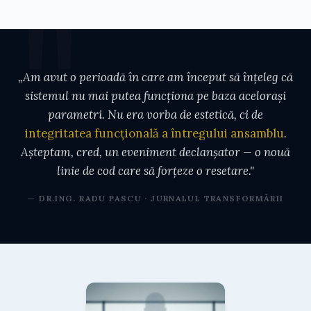
„Am avut o perioadă în care am început să înțeleg că
sistemul nu mai putea funcționa pe baza acelorași
parametri. Nu era vorba de estetică, ci de
integritatea funcțională a întregului ansamblu
.
Așteptam, cred, un eveniment declanșator — o nouă
linie de cod care să forțeze o resetare."
— DR.ING. RADU PASCU · JURNALUL TRANSFORMĂRII