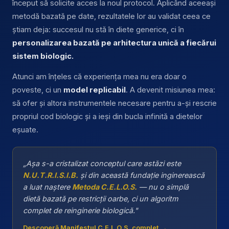
început să solicite acces la noul protocol. Aplicând aceeași
metodă bazată pe date, rezultatele lor au validat ceea ce
știam deja: succesul nu stă în diete generice, ci în
personalizarea bazată pe arhitectura unică a fiecărui
sistem biologic.
Atunci am înțeles că experiența mea nu era doar o
poveste, ci un
model replicabil
. A devenit misiunea mea:
să ofer și altora instrumentele necesare pentru a-și rescrie
propriul cod biologic și a ieși din bucla infinită a dietelor
eșuate.
„Așa s-a cristalizat conceptul care astăzi este
N.U.T.R.I.S.I.B.
și din această fundație inginerească
a luat naștere
Metoda C.E.L.O.S.
— nu o simplă
dietă bazată pe restricții oarbe, ci un algoritm
complet de reinginerie biologică."
Descoperă Manifestul C.E.L.O.S. complet →