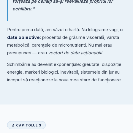
forțează pe ceilalți să-și reevalueze propriul lor
echilibru."
Pentru prima dată, am văzut o hartă. Nu kilograme vagi, ci
date obiective
: procentul de grăsime viscerală, vârsta
metabolică, carențele de micronutrienți. Nu mai erau
presupuneri — erau
vectori de date acționabili
.
Schimbările au devenit exponențiale: greutate, dispoziție,
energie, markeri biologici. Inevitabil, sistemele din jur au
început să reacționeze la noua mea stare de funcționare.
🔬 CAPITOLUL 3