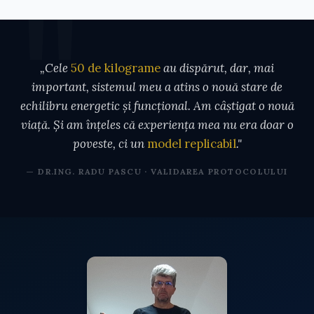
„Cele
50 de kilograme
au dispărut, dar, mai
important, sistemul meu a atins o nouă stare de
echilibru energetic și funcțional. Am câștigat o nouă
viață. Și am înțeles că experiența mea nu era doar o
poveste, ci un
model replicabil
."
— DR.ING. RADU PASCU · VALIDAREA PROTOCOLULUI