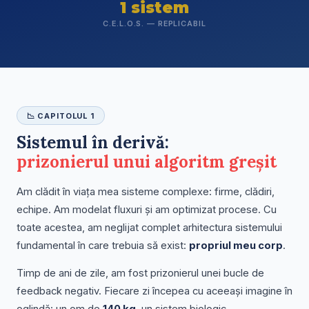
1 sistem
C.E.L.O.S. — REPLICABIL
📉 CAPITOLUL 1
Sistemul în derivă:
prizonierul unui algoritm greșit
Am clădit în viața mea sisteme complexe: firme, clădiri,
echipe. Am modelat fluxuri și am optimizat procese. Cu
toate acestea, am neglijat complet arhitectura sistemului
fundamental în care trebuia să exist:
propriul meu corp
.
Timp de ani de zile, am fost prizonierul unei bucle de
feedback negativ. Fiecare zi începea cu aceeași imagine în
oglindă: un om de
140 kg
, un sistem biologic