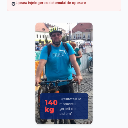
Lipsea înțelegerea sistemului de operare
⚙️
Greutatea la
140
momentul
kg
„erorii de
sistem"