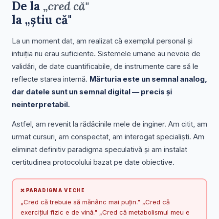
De la
„cred că"
la
„știu că"
La un moment dat, am realizat că exemplul personal și
intuiția nu erau suficiente. Sistemele umane au nevoie de
validări, de date cuantificabile, de instrumente care să le
reflecte starea internă.
Mărturia este un semnal analog,
dar datele sunt un semnal digital — precis și
neinterpretabil.
Astfel, am revenit la rădăcinile mele de inginer. Am citit, am
urmat cursuri, am conspectat, am interogat specialiști. Am
eliminat definitiv paradigma speculativă și am instalat
certitudinea protocolului bazat pe date obiective.
❌ PARADIGMA VECHE
„Cred că trebuie să mănânc mai puțin." „Cred că
exercițiul fizic e de vină." „Cred că metabolismul meu e