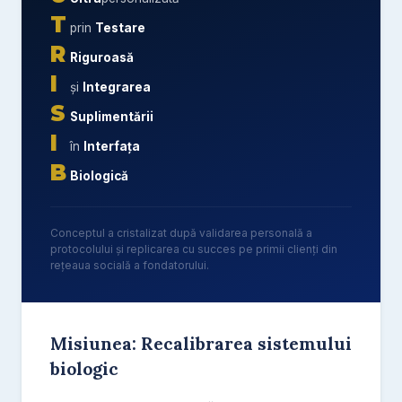
T
prin
Testare
R
Riguroasă
I
și
Integrarea
S
Suplimentării
I
în
Interfața
B
Biologică
Conceptul a cristalizat după validarea personală a
protocolului și replicarea cu succes pe primii clienți din
rețeaua socială a fondatorului.
Misiunea: Recalibrarea sistemului
biologic