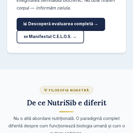
integritatea semnalului biochimic. Nu doar hrănim
corpul —
informăm celula.
📊 Descoperă evaluarea completă →
📜 Manifestul C.E.L.O.S. →
💡 FILOSOFIA NOASTRĂ
De ce NutriSib e diferit
Nu o altă abordare nutrițională. O paradigmă complet
diferită despre cum funcționează biologia umană și cum o