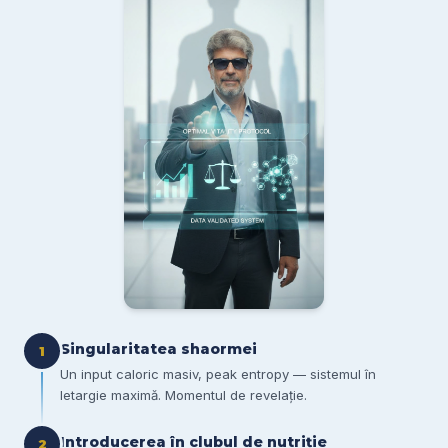
Singularitatea shaormei
1
Un input caloric masiv, peak entropy — sistemul în
letargie maximă. Momentul de revelație.
Introducerea în clubul de nutriție
2