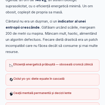
suprasolicitat, cu o eficiență energetică minimă. Un om
obosit, copleșit de propria sa masă.
Cântarul nu era un dușman, ci un
indicator al unei
entropii crescânde
. Gâfâiam urcând scările, mergeam
200 de metri cu mașina. Mâncam mult, haotic, alimentând
un algoritm defectuos. Fiecare dietă drastică era un patch
incompatibil care nu făcea decât să consume și mai multe
resurse.
Eficiență energetică prăbușită — oboseală cronică zilnică
📉
Ciclul yo-yo: diete eșuate în cascadă
🔄
Ceață mentală permanentă și decizii lente
🧠